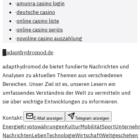
·
amunra casino login
·
deutsche casino
·
online casino liste
·
online casino seriös
·
novoline casino auszahlung
A
adapthydromod.de
adapthydromod.de bietet fundierte Nachrichten und
Analysen zu aktuellen Themen aus verschiedenen
Bereichen. Unser Ziel ist es, unseren Lesern ein
umfassendes Verständnis der Welt zu vermitteln und
sie über wichtige Entwicklungen zu informieren.
Kontakt:
E-Mail anzeigen
Telegram anzeigen
Energie
Kryptowährungen
Kultur
Mobilität
Sport
Unterneh
Nachrichten
Leben
Technologie
Wirtschaft
Weltgeschehen