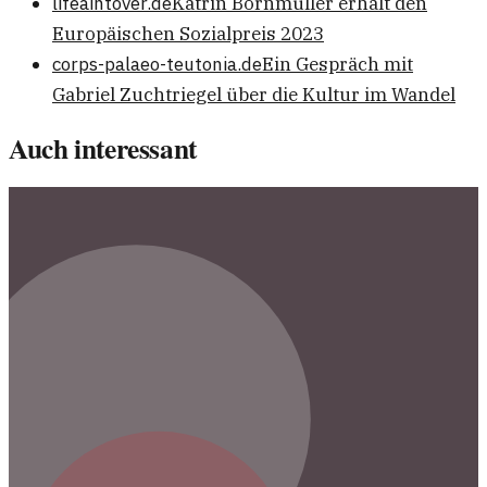
lifeaintover.de
Katrin Bornmüller erhält den
Europäischen Sozialpreis 2023
corps-palaeo-teutonia.de
Ein Gespräch mit
Gabriel Zuchtriegel über die Kultur im Wandel
Auch interessant