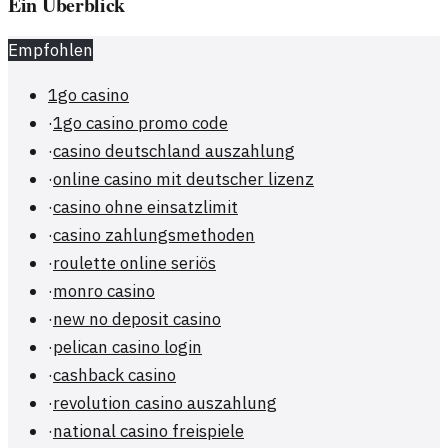
Ein Überblick
Empfohlen
1go casino
·
1go casino promo code
·
casino deutschland auszahlung
·
online casino mit deutscher lizenz
·
casino ohne einsatzlimit
·
casino zahlungsmethoden
·
roulette online seriös
·
monro casino
·
new no deposit casino
·
pelican casino login
·
cashback casino
·
revolution casino auszahlung
·
national casino freispiele