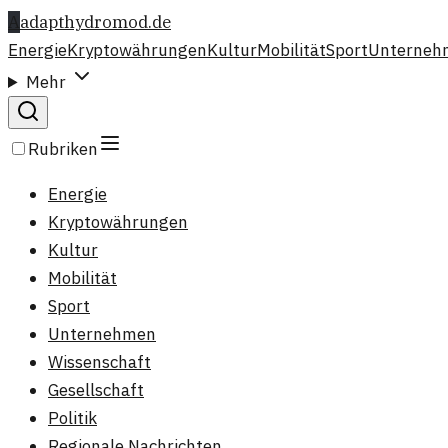
A
adapthydromod.de
Energie
Kryptowährungen
Kultur
Mobilität
Sport
Unterneh
Mehr
Rubriken
Energie
Kryptowährungen
Kultur
Mobilität
Sport
Unternehmen
Wissenschaft
Gesellschaft
Politik
Regionale Nachrichten