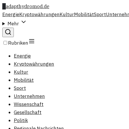
A
adapthydromod.de
Energie
Kryptowährungen
Kultur
Mobilität
Sport
Unterneh
Mehr
Rubriken
Energie
Kryptowährungen
Kultur
Mobilität
Sport
Unternehmen
Wissenschaft
Gesellschaft
Politik
Regionale Nachrichten