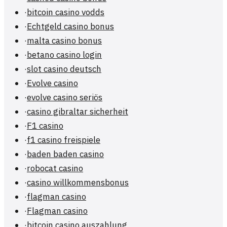
·
bitcoin casino vodds
·
Echtgeld casino bonus
·
malta casino bonus
·
betano casino login
·
slot casino deutsch
·
Evolve casino
·
evolve casino seriös
·
casino gibraltar sicherheit
·
F1 casino
·
f1 casino freispiele
·
baden baden casino
·
robocat casino
·
casino willkommensbonus
·
flagman casino
·
Flagman casino
·
bitcoin casino auszahlung