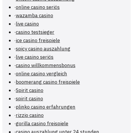
·
online casino seriös
·
wazamba casino
·
live casino
·
casino testsieger
·
ice casino freispiele
·
spicy casino auszahlung
·
live casino seriös
·
casino willkommensbonus
·
online casino vergleich
·
boomerang casino freispiele
·
Spirit casino
·
spirit casino
·
plinko casino erfahrungen
·
rizzio casino
·
gorilla casino freispiele
·
casino auszahlung unter 24 stunden