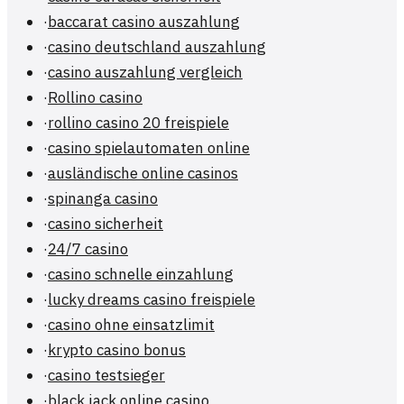
·
baccarat casino auszahlung
·
casino deutschland auszahlung
·
casino auszahlung vergleich
·
Rollino casino
·
rollino casino 20 freispiele
·
casino spielautomaten online
·
ausländische online casinos
·
spinanga casino
·
casino sicherheit
·
24/7 casino
·
casino schnelle einzahlung
·
lucky dreams casino freispiele
·
casino ohne einsatzlimit
·
krypto casino bonus
·
casino testsieger
·
black jack online casino