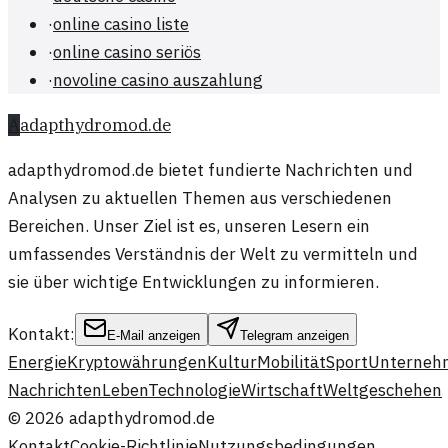
·
online casino liste
·
online casino seriös
·
novoline casino auszahlung
A
adapthydromod.de
adapthydromod.de bietet fundierte Nachrichten und
Analysen zu aktuellen Themen aus verschiedenen
Bereichen. Unser Ziel ist es, unseren Lesern ein
umfassendes Verständnis der Welt zu vermitteln und
sie über wichtige Entwicklungen zu informieren.
Kontakt:
E-Mail anzeigen
Telegram anzeigen
Energie
Kryptowährungen
Kultur
Mobilität
Sport
Unterneh
Nachrichten
Leben
Technologie
Wirtschaft
Weltgeschehen
©
2026
adapthydromod.de
Kontakt
Cookie-Richtlinie
Nutzungsbedingungen