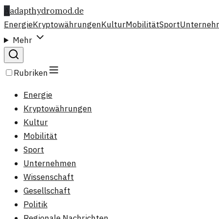
A
adapthydromod.de
Energie
Kryptowährungen
Kultur
Mobilität
Sport
Unterneh
Mehr
Rubriken
Energie
Kryptowährungen
Kultur
Mobilität
Sport
Unternehmen
Wissenschaft
Gesellschaft
Politik
Regionale Nachrichten