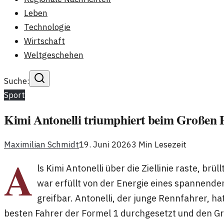
Leben
Technologie
Wirtschaft
Weltgeschehen
Suche:
Sport
Kimi Antonelli triumphiert beim Großen 
Maximilian Schmidt
19. Juni 2026
3
Min Lesezeit
A
ls Kimi Antonelli über die Ziellinie raste, brü
war erfüllt von der Energie eines spannend
greifbar. Antonelli, der junge Rennfahrer, ha
besten Fahrer der Formel 1 durchgesetzt und den G