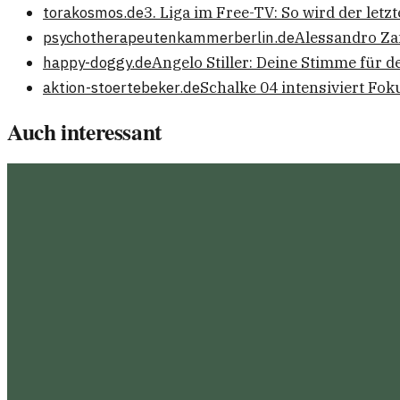
torakosmos.de
3. Liga im Free-TV: So wird der letz
psychotherapeutenkammerberlin.de
Alessandro Za
happy-doggy.de
Angelo Stiller: Deine Stimme für d
aktion-stoertebeker.de
Schalke 04 intensiviert Fo
Auch interessant