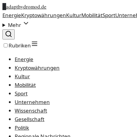
A
adapthydromod.de
Energie
Kryptowährungen
Kultur
Mobilität
Sport
Untern
Mehr
Rubriken
Energie
Kryptowährungen
Kultur
Mobilität
Sport
Unternehmen
Wissenschaft
Gesellschaft
Politik
Regionale Nachrichten