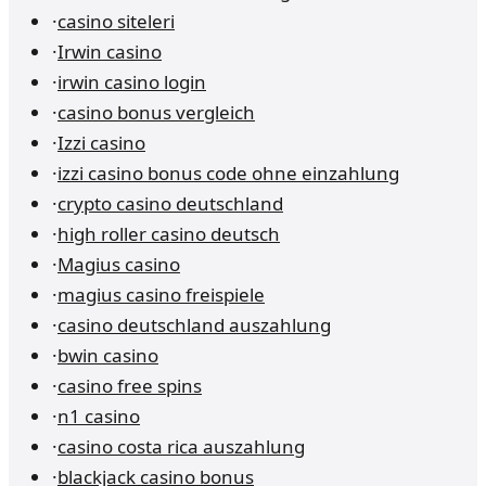
·
casino siteleri
·
Irwin casino
·
irwin casino login
·
casino bonus vergleich
·
Izzi casino
·
izzi casino bonus code ohne einzahlung
·
crypto casino deutschland
·
high roller casino deutsch
·
Magius casino
·
magius casino freispiele
·
casino deutschland auszahlung
·
bwin casino
·
casino free spins
·
n1 casino
·
casino costa rica auszahlung
·
blackjack casino bonus