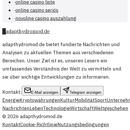
·
online casino liste
·
online casino seriös
·
novoline casino auszahlung
A
adapthydromod.de
adapthydromod.de bietet fundierte Nachrichten und
Analysen zu aktuellen Themen aus verschiedenen
Bereichen. Unser Ziel ist es, unseren Lesern ein
umfassendes Verständnis der Welt zu vermitteln und
sie über wichtige Entwicklungen zu informieren.
Kontakt:
E-Mail anzeigen
Telegram anzeigen
Energie
Kryptowährungen
Kultur
Mobilität
Sport
Unterneh
Nachrichten
Leben
Technologie
Wirtschaft
Weltgeschehen
©
2026
adapthydromod.de
Kontakt
Cookie-Richtlinie
Nutzungsbedingungen