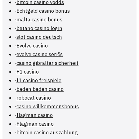
·
bitcoin casino vodds
·
Echtgeld casino bonus
·
malta casino bonus
·
betano casino login
·
slot casino deutsch
·
Evolve casino
·
evolve casino seriös
·
casino gibraltar sicherheit
·
F1 casino
·
f1 casino freispiele
·
baden baden casino
·
robocat casino
·
casino willkommensbonus
·
flagman casino
·
Flagman casino
·
bitcoin casino auszahlung