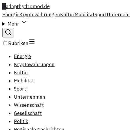
A
adapthydromod.de
Energie
Kryptowährungen
Kultur
Mobilität
Sport
Unterneh
Mehr
Rubriken
Energie
Kryptowährungen
Kultur
Mobilität
Sport
Unternehmen
Wissenschaft
Gesellschaft
Politik
Regionale Nachrichten