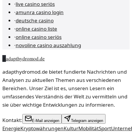
·
live casino seriös
·
amunra casino login
·
deutsche casino
·
online casino liste
·
online casino seriös
·
novoline casino auszahlung
A
adapthydromod.de
adapthydromod.de bietet fundierte Nachrichten und
Analysen zu aktuellen Themen aus verschiedenen
Bereichen. Unser Ziel ist es, unseren Lesern ein
umfassendes Verständnis der Welt zu vermitteln und
sie über wichtige Entwicklungen zu informieren.
Kontakt:
E-Mail anzeigen
Telegram anzeigen
Energie
Kryptowährungen
Kultur
Mobilität
Sport
Untern