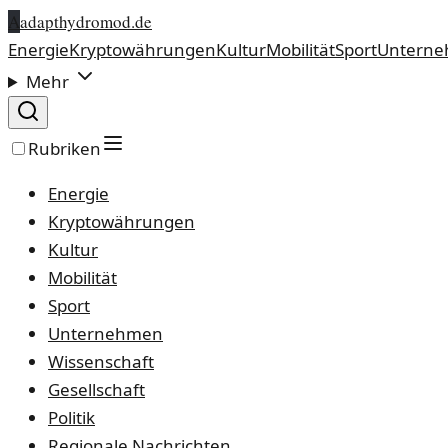
A
adapthydromod.de
Energie
Kryptowährungen
Kultur
Mobilität
Sport
Untern
Mehr
Rubriken
Energie
Kryptowährungen
Kultur
Mobilität
Sport
Unternehmen
Wissenschaft
Gesellschaft
Politik
Regionale Nachrichten