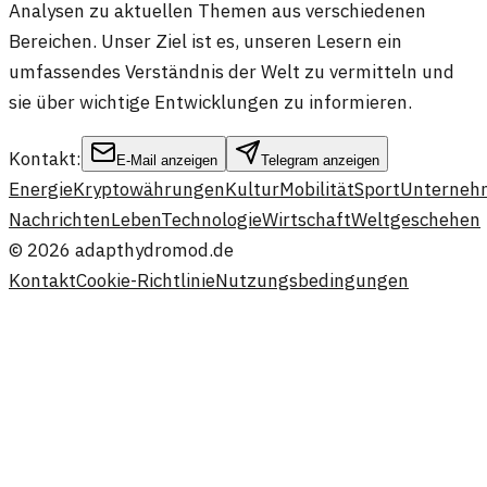
Analysen zu aktuellen Themen aus verschiedenen
Bereichen. Unser Ziel ist es, unseren Lesern ein
umfassendes Verständnis der Welt zu vermitteln und
sie über wichtige Entwicklungen zu informieren.
Kontakt:
E-Mail anzeigen
Telegram anzeigen
Energie
Kryptowährungen
Kultur
Mobilität
Sport
Unterneh
Nachrichten
Leben
Technologie
Wirtschaft
Weltgeschehen
©
2026
adapthydromod.de
Kontakt
Cookie-Richtlinie
Nutzungsbedingungen