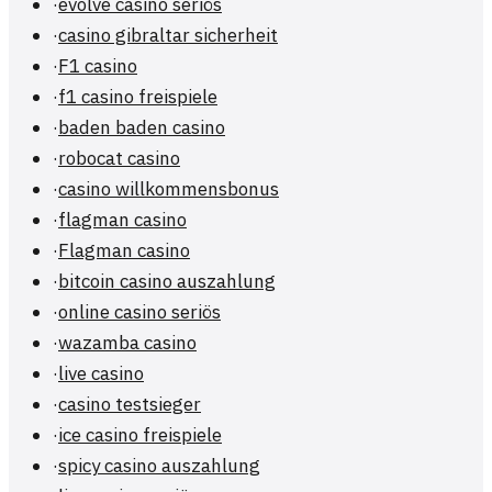
·
evolve casino seriös
·
casino gibraltar sicherheit
·
F1 casino
·
f1 casino freispiele
·
baden baden casino
·
robocat casino
·
casino willkommensbonus
·
flagman casino
·
Flagman casino
·
bitcoin casino auszahlung
·
online casino seriös
·
wazamba casino
·
live casino
·
casino testsieger
·
ice casino freispiele
·
spicy casino auszahlung