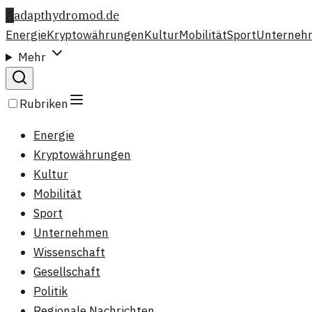
A
adapthydromod.de
Energie
Kryptowährungen
Kultur
Mobilität
Sport
Unterneh
Mehr
Rubriken
Energie
Kryptowährungen
Kultur
Mobilität
Sport
Unternehmen
Wissenschaft
Gesellschaft
Politik
Regionale Nachrichten