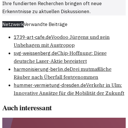
Ihre fundierten Recherchen bringen oft neue
Erkenntnisse zu aktuellen Diskussionen.
Netzwerk
Verwandte Beiträge
1739-art-cafe.de
Voodoo Jürgens und sein
Unbehagen mit Austropop
svg-weissenberg.de
Chip-Hoffnung: Diese
deutsche Laser-Aktie begeistert
harmonisierung-berlin.de
Drei mutmaßliche
Räuber nach Überfall festgenommen
hummer-vermietung-dresden.de
Verkehr in Ulm:
Innovative Ansätze für die Mobilität der Zukunft
Auch interessant