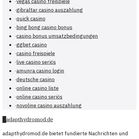
·
vegas casino freispiele
·
gibraltar casino auszahlung
·
quick casino
·
bing bong casino bonus
·
casino bonus umsatzbedingungen
·
ggbet casino
·
casino freispiele
·
live casino seriös
·
amunra casino login
·
deutsche casino
·
online casino liste
·
online casino seriös
·
novoline casino auszahlung
A
adapthydromod.de
adapthydromod.de bietet fundierte Nachrichten und